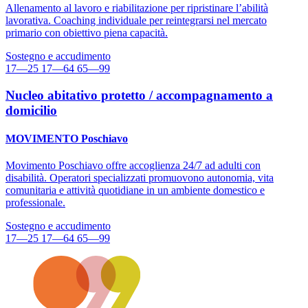
Allenamento al lavoro e riabilitazione per ripristinare l’abilità
lavorativa. Coaching individuale per reintegrarsi nel mercato
primario con obiettivo piena capacità.
Sostegno e accudimento
17—25
17—64
65—99
Nucleo abitativo protetto / accompagnamento a
domicilio
MOVIMENTO Poschiavo
Movimento Poschiavo offre accoglienza 24/7 ad adulti con
disabilità. Operatori specializzati promuovono autonomia, vita
comunitaria e attività quotidiane in un ambiente domestico e
professionale.
Sostegno e accudimento
17—25
17—64
65—99