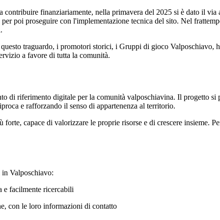
contribuire finanziariamente, nella primavera del 2025 si è dato il via al
a per poi proseguire con l'implementazione tecnica del sito. Nel frattempo
.
 questo traguardo, i promotori storici, i Gruppi di gioco Valposchiavo,
ervizio a favore di tutta la comunità.
i riferimento digitale per la comunità valposchiavina. Il progetto si prop
roca e rafforzando il senso di appartenenza al territorio.
orte, capace di valorizzare le proprie risorse e di crescere insieme. P
i in Valposchiavo:
a e facilmente ricercabili
he, con le loro informazioni di contatto