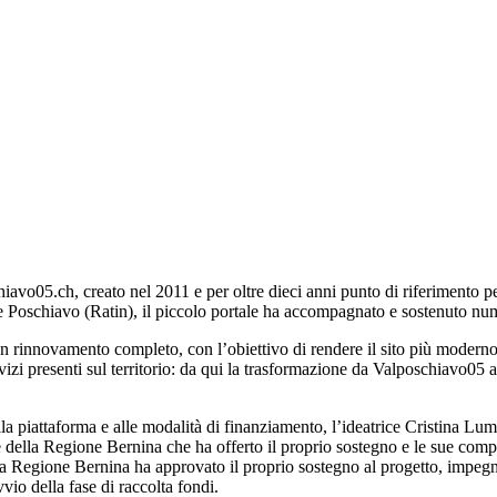
vo05.ch, creato nel 2011 e per oltre dieci anni punto di riferimento per 
 Poschiavo (Ratin), il piccolo portale ha accompagnato e sostenuto nume
innovamento completo, con l’obiettivo di rendere il sito più moderno, at
servizi presenti sul territorio: da qui la trasformazione da Valposchiavo0
la piattaforma e alle modalità di finanziamento, l’ideatrice Cristina Lum
e della Regione Bernina che ha offerto il proprio sostegno e le sue compet
 la Regione Bernina ha approvato il proprio sostegno al progetto, impeg
io della fase di raccolta fondi.