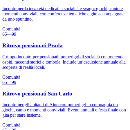
Incontri per la terza età dedicati a socialità e svago: giochi, canto e
momenti conviviali, con conferenze tematiche e gite accompagnate
da uno spuntino.
Comunità
65—99
Ritrovo pensionati Prada
Gruppo incontri per pensionati: pomeriggi di socialità con merenda,
ospiti, racconti storici e tombola. Include un’escursione annuale alla
scoperta di realtà locali.
Comunità
65—99
Ritrovo pensionati San Carlo
Incontri per gli abitanti di Aino con pomeriggi in compagnia tra
giochi, canto e momenti conviviali. Eventi annuali e festa finale con
gita per stare insieme.
Comunità