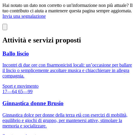
Hai notato un dato non corretto o un'informazione non più attuale? Il
tuo contributo ci aiuta a mantenere questa pagina sempre aggiornata.
Invia una segnalazione
Attività e servizi proposti
Ballo liscio
Incontri di due ore con fisarmonicisti locali: un’occasione per ballare
il liscio o semplicemente ascoltare musica e chiacchierare in allegra
compagnia.
Sport e movimento
17—64
65—99
Ginnastica donne Brusio
Ginnastica dolce per donne della terza età con esercizi di mobilità,
equilibrio e giochi di gruppo, per mantenersi attive, stimolare la
memoria e socializzare.