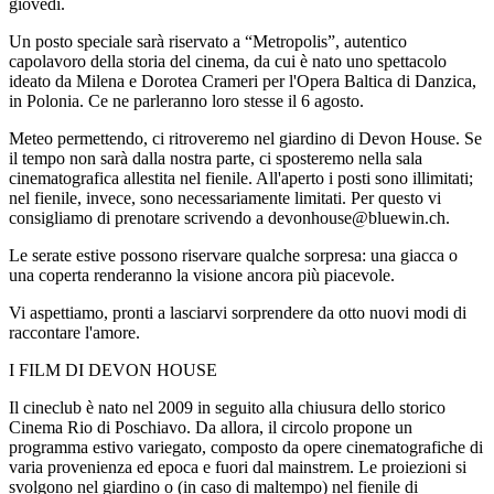
giovedì.
Un posto speciale sarà riservato a “Metropolis”, autentico
capolavoro della storia del cinema, da cui è nato uno spettacolo
ideato da Milena e Dorotea Crameri per l'Opera Baltica di Danzica,
in Polonia. Ce ne parleranno loro stesse il 6 agosto.
Meteo permettendo, ci ritroveremo nel giardino di Devon House. Se
il tempo non sarà dalla nostra parte, ci sposteremo nella sala
cinematografica allestita nel fienile. All'aperto i posti sono illimitati;
nel fienile, invece, sono necessariamente limitati. Per questo vi
consigliamo di prenotare scrivendo a devonhouse@bluewin.ch.
Le serate estive possono riservare qualche sorpresa: una giacca o
una coperta renderanno la visione ancora più piacevole.
Vi aspettiamo, pronti a lasciarvi sorprendere da otto nuovi modi di
raccontare l'amore.
I FILM DI DEVON HOUSE
Il cineclub è nato nel 2009 in seguito alla chiusura dello storico
Cinema Rio di Poschiavo. Da allora, il circolo propone un
programma estivo variegato, composto da opere cinematografiche di
varia provenienza ed epoca e fuori dal mainstrem. Le proiezioni si
svolgono nel giardino o (in caso di maltempo) nel fienile di