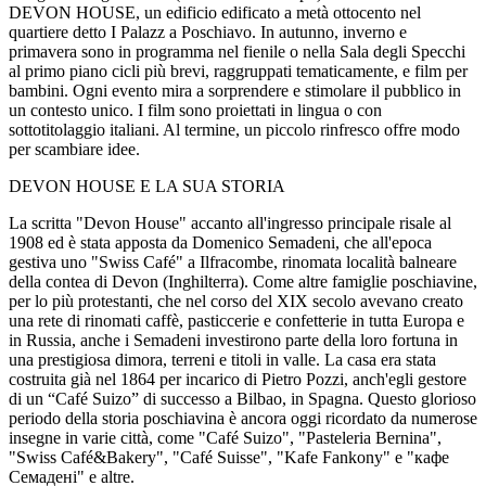
DEVON HOUSE, un edificio edificato a metà ottocento nel
quartiere detto I Palazz a Poschiavo. In autunno, inverno e
primavera sono in programma nel fienile o nella Sala degli Specchi
al primo piano cicli più brevi, raggruppati tematicamente, e film per
bambini. Ogni evento mira a sorprendere e stimolare il pubblico in
un contesto unico. I film sono proiettati in lingua o con
sottotitolaggio italiani. Al termine, un piccolo rinfresco offre modo
per scambiare idee.
DEVON HOUSE E LA SUA STORIA
La scritta "Devon House" accanto all'ingresso principale risale al
1908 ed è stata apposta da Domenico Semadeni, che all'epoca
gestiva uno "Swiss Café" a Ilfracombe, rinomata località balneare
della contea di Devon (Inghilterra). Come altre famiglie poschiavine,
per lo più protestanti, che nel corso del XIX secolo avevano creato
una rete di rinomati caffè, pasticcerie e confetterie in tutta Europa e
in Russia, anche i Semadeni investirono parte della loro fortuna in
una prestigiosa dimora, terreni e titoli in valle. La casa era stata
costruita già nel 1864 per incarico di Pietro Pozzi, anch'egli gestore
di un “Café Suizo” di successo a Bilbao, in Spagna. Questo glorioso
periodo della storia poschiavina è ancora oggi ricordato da numerose
insegne in varie città, come "Café Suizo", "Pasteleria Bernina",
"Swiss Café&Bakery", "Café Suisse", "Kafe Fankony" e "кафе
Семадені" e altre.