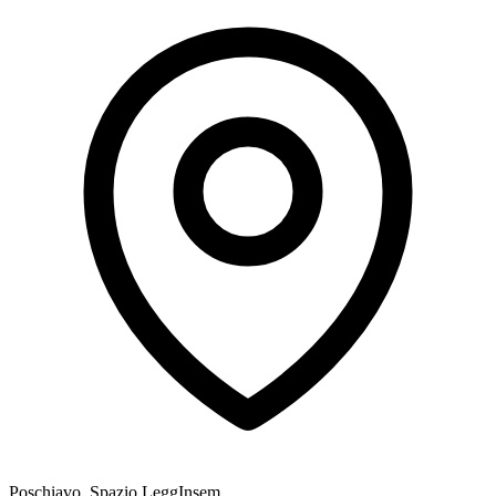
Poschiavo, Spazio LeggInsem