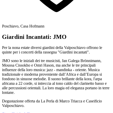
Poschiavo, Casa Hofmann
Giardini Incantati: JMO
Per la nona estate diversi giardini della Valposchiavo offrono le
quinte per i concerti della rassegna "Giardini incantati".
JMO sono le iniziali dei tre musicisti, Jan Galega Brönnimann,
Moussa Cissokho e Omri Hason, ma anche le tre principali
influenze della loro musica: jazz - mandinka - oriente. Musica
tradizionale e moderna proveniente dall’Africa e dall’Europa si
fondono in sinuose melodie. Il suono brillante della kora, l'arpa
africana a 22 corde, si intreccia al tono caldo del clarinetto basso e
alle percussioni orientali. La loro magia ed eleganza portano in terre
lontane.
Degustazione offerta da La Perla di Marco Triacca e Caseificio
Valposchiavo.