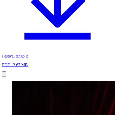
Festival tango it
PDF · 2.67 MB