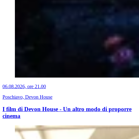
06.08.2026, ore 21.00
Poschiavo, Devon House
I film di Devon House - Un altro modo di proporre
cinema