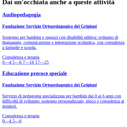
Dai un'occhiata anche a queste attività
Audiopedagogia
Fondazione Servizio Ortopedagogico dei Grigioni
Sostegno per bambini e ragazzi con disabilità uditiva: sviluppo di
linguaggio, comunicazione e integrazione scolastica, con consulenza
a famiglie e scuola.
Consulenza e terapia
0—4
5—6
7—16
17—25
Educazione precoce speciale
Fondazione Servizio Ortopedagogico dei Grigioni
Servizio di pedagogia specializzata per bambini dai 0 ai 6 anni con
difficoltà di sviluppo: sostegno personalizzato, gioco e consulenza ai
genitori.
Consulenza e terapia
0—4
5—6