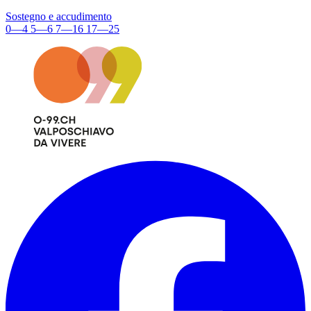
Sostegno e accudimento
0—4
5—6
7—16
17—25