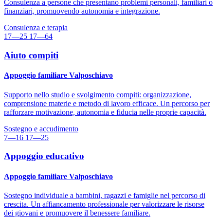
Consulenza a persone che presentano problemi personali, familiari o
finanziari, promuovendo autonomia e integrazione.
Consulenza e terapia
17—25
17—64
Aiuto compiti
Appoggio familiare Valposchiavo
Supporto nello studio e svolgimento compiti: organizzazione,
comprensione materie e metodo di lavoro efficace. Un percorso per
rafforzare motivazione, autonomia e fiducia nelle proprie capacità.
Sostegno e accudimento
7—16
17—25
Appoggio educativo
Appoggio familiare Valposchiavo
Sostegno individuale a bambini, ragazzi e famiglie nel percorso di
crescita. Un affiancamento professionale per valorizzare le risorse
dei giovani e promuovere il benessere familiare.