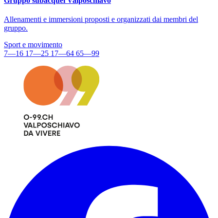
Gruppo subacquei Valposchiavo
Allenamenti e immersioni proposti e organizzati dai membri del
gruppo.
Sport e movimento
7—16
17—25
17—64
65—99