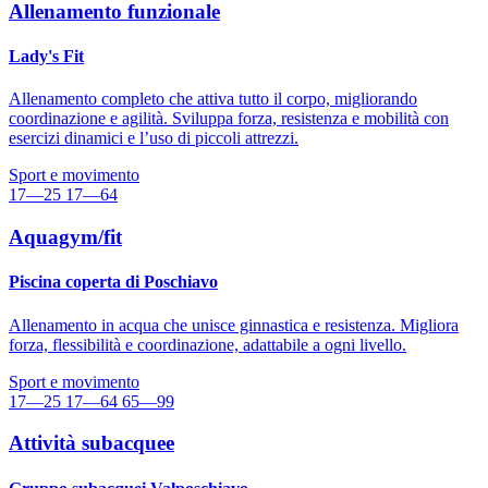
Allenamento funzionale
Lady's Fit
Allenamento completo che attiva tutto il corpo, migliorando
coordinazione e agilità. Sviluppa forza, resistenza e mobilità con
esercizi dinamici e l’uso di piccoli attrezzi.
Sport e movimento
17—25
17—64
Aquagym/fit
Piscina coperta di Poschiavo
Allenamento in acqua che unisce ginnastica e resistenza. Migliora
forza, flessibilità e coordinazione, adattabile a ogni livello.
Sport e movimento
17—25
17—64
65—99
Attività subacquee